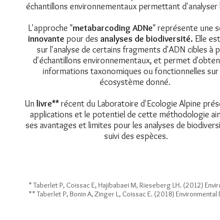
échantillons environnementaux permettant d'analyser 
L'approche "
metabarcoding ADNe
" représente une s
innovante
pour des
analyses de biodiversité.
Elle es
sur l'analyse de certains fragments d'ADN cibles à p
d'échantillons environnementaux, et permet d'obten
informations taxonomiques ou fonctionnelles sur
écosystème donné.
Un
livre**
récent du Laboratoire d'Ecologie Alpine prés
applications et le potentiel de cette méthodologie ai
ses avantages et limites pour les analyses de biodiversi
suivi des espèces.
* Taberlet P, Coissac E, Hajibabaei M, Rieseberg LH. (2012) En
** Taberlet P, Bonin A, Zinger L, Coissac E. (2018) Environmental