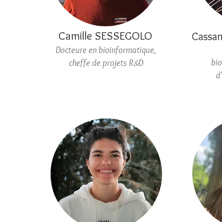
Camille SESSEGOLO
Cassan
Docteure en bioinformatique,
&
bio
cheffe de projets R
D
d