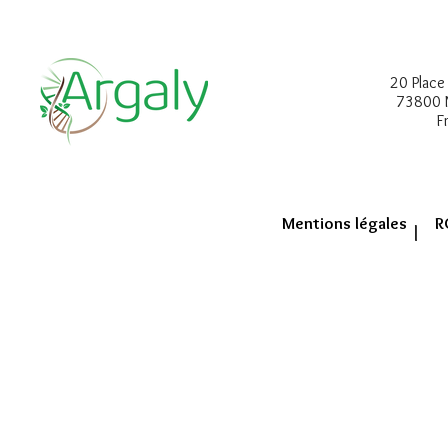
20 Place
73800 
F
Mentions légales
R
|