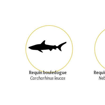
Requin bouledogue
Requi
Carcharhinus leucas
Neb