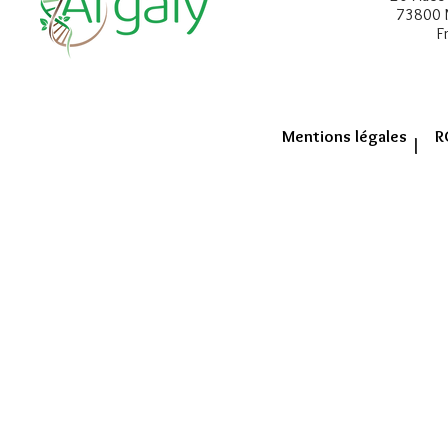
73800 
F
Mentions légales
R
|