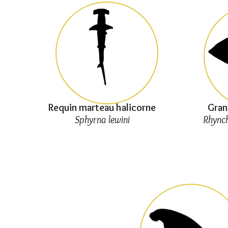
Requin marteau halicorne
Gran
Sphyrna lewini
Rhynch